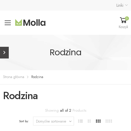
Linki
0
Koszyk
Rodzina
Strona główna
Rodzina
Rodzina
Showing
all of 2
Products
Sort by: