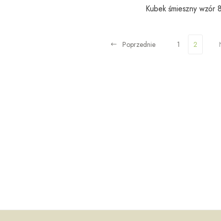
Kubek śmieszny wzór 
Poprzednie
1
2