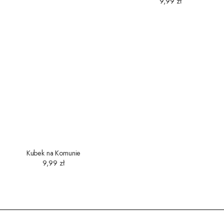
Kubek na Komunie
9,99
zł
Dostawa gratis
dla zamówień powyżej 45 zł