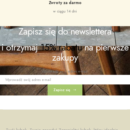
zakupy
Wprowadź swój adres e-mail:
Zapisz się
Twój kubek, Twoje zasady! Zaprojektuj kubek, który idealnie
odzwierciedli Twoje upodobania! Wybierz spośród różnych
wzorów, kolorów i dodaj własny tekst, by stworzyć coś
naprawdę wyjątkowego. Nasze kubki to nie tylko naczynia – to
sposób na wyrażenie siebie każdego dnia.
Masz pytanie?
Zadzwoń 8-15