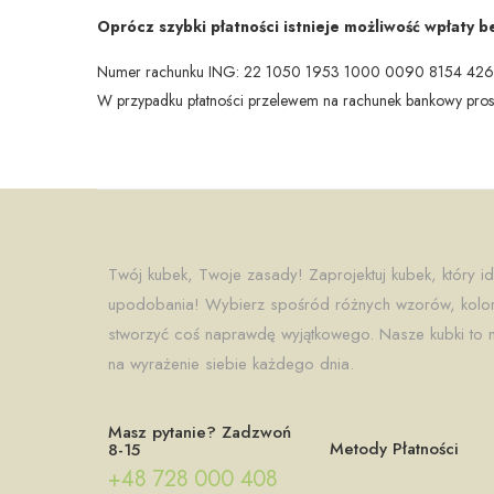
Oprócz szybki płatności istnieje możliwość wpłaty 
Numer rachunku ING: 22 1050 1953 1000 0090 8154 42
W przypadku płatności przelewem na rachunek bankowy prosi
Twój kubek, Twoje zasady! Zaprojektuj kubek, który id
upodobania! Wybierz spośród różnych wzorów, koloró
stworzyć coś naprawdę wyjątkowego. Nasze kubki to n
na wyrażenie siebie każdego dnia.
Masz pytanie? Zadzwoń
Metody Płatności
8-15
+48 728 000 408