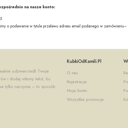
bezpośrednio na nasze konto:
65
my o podawanie w tytule przelewu adresu email podanego w zamówieniu– uła
KubkiOdKamili.pl
Wa
ealnie odzwierciedli Twoje
O nas
Re
w i dodaj własny tekst, by
Rejestracja
Po
ie tylko naczynia – to sposób
Moje konto
Po
Wszystkie promocje
Ko