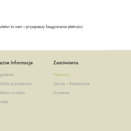
twi to nam i przyspieszy księgowanie płatności.
żne Informacje
Zamówienia
gulamin
Płatności
lityka prywatności
Zwroty i Reklamacje
lityka cookies
Dostawa
ntakt