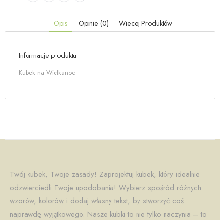
Opis
Opinie (0)
Wiecej Produktów
Informacje produktu
Kubek na Wielkanoc
Twój kubek, Twoje zasady! Zaprojektuj kubek, który idealnie
odzwierciedli Twoje upodobania! Wybierz spośród różnych
wzorów, kolorów i dodaj własny tekst, by stworzyć coś
naprawdę wyjątkowego. Nasze kubki to nie tylko naczynia – to