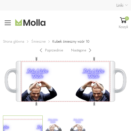
Linki
0
Koszyk
Strona główna
Śmieszne
Kubek śmieszny wzór 10
Poprzednie
Następne